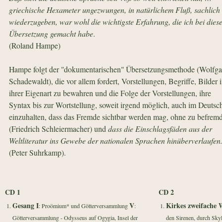
griechische Hexameter ungezwungen, in natürlichem Fluß, sachlich
wiederzugeben, war wohl die wichtigste Erfahrung, die ich bei dies
Übersetzung gemacht habe
.
(Roland Hampe)
Hampe folgt der "dokumentarischen" Übersetzungsmethode (Wolfg
Schadewaldt), die vor allem fordert, Vorstellungen, Begriffe, Bilder 
ihrer Eigenart zu bewahren und die Folge der Vorstellungen, ihre
Syntax bis zur Wortstellung, soweit irgend möglich, auch im Deutsc
einzuhalten, dass das Fremde sichtbar werden mag, ohne zu befrem
(Friedrich Schleiermacher) und
dass die Einschlagsfäden aus der
Weltliteratur ins Gewebe der nationalen Sprachen hinüberverlaufen
(Peter Suhrkamp).
CD 1
CD 2
Gesang I
V
Kirkes zweifache 
: Proömium* und Götterversammlung
:
Götterversammlung - Odysseus auf Ogygia, Insel der
den Sirenen, durch Sky