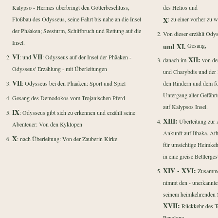
Kalypso - Hermes überbringt den Götterbeschluss,
des Helios und
Floßbau des Odysseus, seine Fahrt bis nahe an die Insel
X
: zu einer vorher zu 
der Phäaken; Seesturm, Schiffbruch und Rettung auf die
Von dieser erzählt Ody
Insel.
und XI.
Gesang,
VI
VII
: und
: Odysseus auf der Insel der Phäaken -
XII:
danach im
von der
Odysseus' Erzählung - mit Überleitungen
und Charybdis und der 
VII
: Odysseus bei den Phäaken: Sport und Spiel
den Rindern und dem f
Untergang aller Gefährt
Gesang des Demodokos vom Trojanischen Pferd
auf Kalypsos Insel.
IX
: Odysseus gibt sich zu erkennen und erzählt seine
XIII:
Überleitung zur 
Abenteuer: Von den Kyklopen
Ankunft auf Ithaka. At
X
: nach Überleitung: Von der Zauberin Kirke.
für umsichtige Heimkeh
in eine greise Bettlergest
XIV - XVI:
Zusammen
nimmt den - unerkannte
seinem heimkehrenden 
XVII:
Rückkehr des T
Penelope.