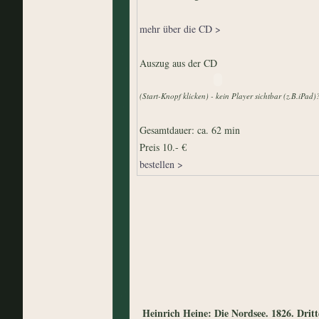
mehr über die CD >
Auszug aus der CD
(Start-Knopf klicken) - kein Player sichtbar (z.B.iPad)
Gesamtdauer: ca. 62 min
Preis 10.- €
bestellen >
Heinrich Heine: Die Nordsee. 1826. Drit