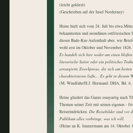
(leicht gekürzt)
(Geschrieben auf der Insel Norderney)
Heine hielt sich vom 24. Juli bis etwa Mitt
bekanntesten und mondänen ostfriesischen I
diesen Bade-Kur-Aufenthalt aber, wie Brie
wohl erst im Oktober und November 1826.
Es handelt sich hier weder um einen bloßen
literarische Satire oder ein politisches Trak
arrangierte Zweckprosa, die sich am besten
charakterisieren ließe... Es geht in diesem
(M. Windfuhr/H.J. Hermand: DHA, Bd. 6, 
Heine gliedert das Ganze essayartig nach T
Themen seiner Zeit mit seinen eigenen - fris
Reiseeindrücken.
Die Reisebilder sind vor 
Publikum alles vorbringe, was ich will.
(Heine an K. Immermann am 14. Oktober 