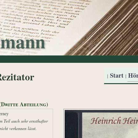
dmann
ezitator
Start
Hör
|
|
(Dritte Abteilung)
erney
m Teil auch sehr ernsthafter
nicht verkennen lässt.