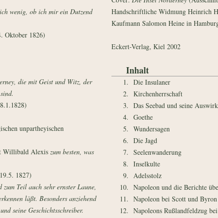
mich wenig, ob ich mir ein Dutzend
Handschriftliche Widmung Heinrich H
Kaufmann Salomon Heine in Hambur
. Oktober 1826)
Eckert-Verlag, Kiel 2002
Inhalt
rney, die mit Geist und Witz, der
1.
Die Insulaner
 sind.
2.
Kirchenherrschaft
18.1.1828)
3.
Das Seebad und seine Auswir
4.
Goethe
ischen unpartheyischen
5.
Wundersagen
6.
Die Jagd
t Willibald Alexis
zum besten, was
7.
Seelenwanderung
8.
Inselkulte
 19.5. 1827)
9.
Adelsstolz
nd zum Teil auch sehr ernster Laune,
10.
Napoleon und die Berichte übe
verkennen läßt. Besonders anziehend
11.
Napoleon bei Scott und Byron
 und seine Geschichtsschreiber.
12.
Napoleons Rußlandfeldzug bei