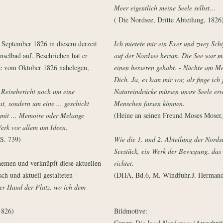
Meer eigentlich meine Seele selbst...
( Die Nordsee, Dritte Abteilung, 1826
e September 1826 in diesem derzeit
Ich mietete mir ein Ever und zwey Schi
nselbad auf. Beschrieben hat er
auf der Nordsee herum. Die See war m
fe vom Oktober 1826 nahelegen,
einen besseren gehabt. - Nächte am Me
Dich. Ja, es kam mir vor, als finge ich 
 Reisebericht noch um eine
Natureindrücke müssen unsre Seele erw
tat, sondern um eine ... geschickt
Menschen fassen können
.
 mit ... Memoire oder Melange
(Heine an seinen Freund Moses Moser,
 Werk vor allem um Ideen.
S. 739)
Wie die 1. und 2. Abteilung der Nordsee
Seestück, ein Werk der Bewegung, das 
hemen und verknüpft diese aktuellen
richtet.
ch und aktuell gestalteten -
(DHA, Bd.6, M. Windfuhr.J. Hermand
der Hand der Platz, wo ich dem
1826)
Bildmotive:
Cover:
Die Insel Norderney
(Ausschnitt